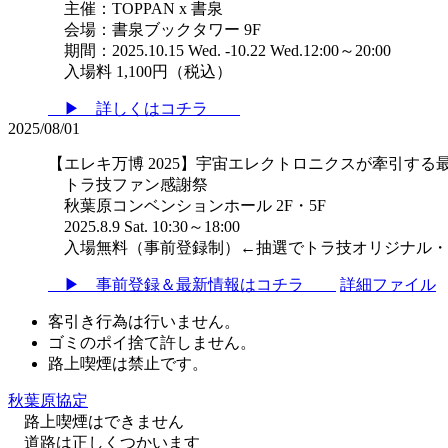
主催：TOPPAN x 書泉
会場：書泉ブックタワー 9F
期間：2025.10.15 Wed. -10.22 Wed.12:00～20:00
入場料 1,100円（税込）
▶ 詳しくはコチラ
2025/08/01
【エレキ万博 2025】宇宙エレクトロニクスが牽引する
トラ技ファン感謝祭
秋葉原コンベンションホール 2F・5F
2025.8.9 Sat. 10:30～18:00
入場無料（事前登録制）←抽選でトラ技オリジナル・
▶ 事前登録＆最新情報はコチラ
詳細ファイル
客引き行為は行いません。
ゴミのポイ捨て許しません。
路上喫煙は禁止です。
秋葉原協定
路上喫煙はできません
道路は正しくつかいます