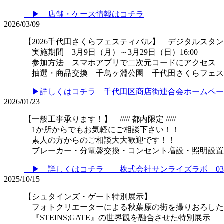
▶ 店舗・ケース情報はコチラ
2026/03/09
【2026千代田さくらフェスティバル】 デジタルスタ
実施期間 3月9日（月）～3月29日（日）16:00
参加方法 スマホアプリで二次元コードにアクセス
抽選・商品交換 千鳥ヶ淵公園 千代田さくらフェス
▶詳しくはコチラ 千代田区商店街連合会ホームペー
2026/01/23
【一般工事承ります！】 ///// 都内限定 /////
1か所からでもお気軽にご相談下さい！！
素人の方からのご相談大大歓迎です！！
ブレーカー・分電盤交換・コンセント増設・照明設置
▶ 詳しくはコチラ 株式会社サンライズラボ 03-325
2025/10/15
【シュタインズ・ゲート特別展示】
フォトクリエーターによる秋葉原の街を撮りおろした
『STEINS;GATE』の世界観を融合させた特別展示