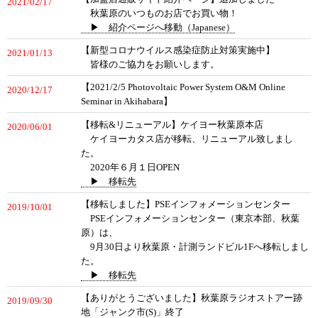
2021/02/17
秋葉原のいつものお店でお買い物！
▶ 紹介ページへ移動（Japanese）
【新型コロナウイルス感染症防止対策実施中】
2021/01/13
皆様のご協力をお願いします。
【2021/2/5 Photovoltaic Power System O&M Online
2020/12/17
Seminar in Akihabara】
【移転&リニューアル】ケイヨー秋葉原本店
2020/06/01
ケイヨーカタス店が移転、リニューアル致しまし
た。
2020年６月１日OPEN
▶ 移転先
【移転しました】PSEインフォメーションセンター
2019/10/01
PSEインフォメーションセンター（東京本部、秋葉
原）は、
9月30日より秋葉原・計測ランドビル1Fへ移転しまし
た。
▶ 移転先
【ありがとうございました】秋葉原ラジオストアー跡
2019/09/30
地「ジャンク市(S)」終了