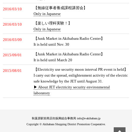
【無線従事者養成課程講習会】
2016/03/10
Only in Japanese
【楽しい理科実験！】
2016/03/10
Only in Japanese
【Junk Market in Akihabara Radio Center】
2016/03/09
It is held until Nov. 30
【Junk Market in Akihabara Radio Center】
2015/09/01
It is held until March 20
【Electricity use security moon interval PR event is held】
2015/08/01
I carry out the spread, enlightenment activity of the electric
safe knowledge by the JET until August 31.
▶ About JET electricity security environmental
laboratory
秋葉原駅前商店街振興組合事務局 info@e-akihabara.jp
Copyright © Akihabara Shopping District Promotion Cooperative.
トッ