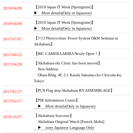
【2019 Japan IT Week [Springtime]】
2019/04/09
▶ More details(Only in Japanese)
【2019 Japan IT Week [Springtime]】
2019/04/09
▶ More details(Only in Japanese)
【7/13 Photovoltaic Power System O&M Seminar in
2017/07/07
Akihabara】
【BIC CAMERA AKIBA Newly Open！】
2017/06/22
【Akihabara eki Clinic has been moved】
2017/04/28
New Address
Ohara Bldg. 4F, 2-1 Kanda Sakuma-cho Chiyoda-ku,
Tokyo
【PCN Flag ship Akihabara BY ASSEMBLAGE】
2017/02/27
【PSE Information Center】
2017/02/17
▶ More details(Only in Japanese)
【Akihabara Souvenir】
2016/10/27
Akihabara Original Watch [Franck Akiba]
▶ sorry Japanese Language Only