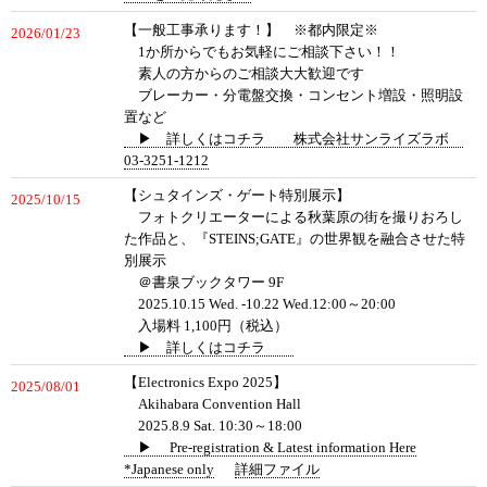
【一般工事承ります！】 ※都内限定※
2026/01/23
1か所からでもお気軽にご相談下さい！！
素人の方からのご相談大大歓迎です
ブレーカー・分電盤交換・コンセント増設・照明設
置など
▶ 詳しくはコチラ 株式会社サンライズラボ
03-3251-1212
【シュタインズ・ゲート特別展示】
2025/10/15
フォトクリエーターによる秋葉原の街を撮りおろし
た作品と、『STEINS;GATE』の世界観を融合させた特
別展示
＠書泉ブックタワー 9F
2025.10.15 Wed. -10.22 Wed.12:00～20:00
入場料 1,100円（税込）
▶ 詳しくはコチラ
【Electronics Expo 2025】
2025/08/01
Akihabara Convention Hall
2025.8.9 Sat. 10:30～18:00
▶ Pre-registration & Latest information Here
*Japanese only
詳細ファイル