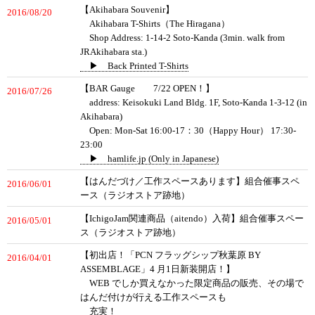
【Akihabara Souvenir】
2016/08/20
Akihabara T-Shirts（The Hiragana）
Shop Address: 1-14-2 Soto-Kanda (3min. walk from
JRAkihabara sta.)
▶ Back Printed T-Shirts
【BAR Gauge 7/22 OPEN！】
2016/07/26
address: Keisokuki Land Bldg. 1F, Soto-Kanda 1-3-12 (in
Akihabara)
Open: Mon-Sat 16:00-17：30（Happy Hour） 17:30-
23:00
▶ hamlife.jp (Only in Japanese)
【はんだづけ／工作スペースあります】組合催事スペ
2016/06/01
ース（ラジオストア跡地）
【IchigoJam関連商品（aitendo）入荷】組合催事スペー
2016/05/01
ス（ラジオストア跡地）
【初出店！「PCN フラッグシップ秋葉原 BY
2016/04/01
ASSEMBLAGE」4 月1日新装開店！】
WEB でしか買えなかった限定商品の販売、その場で
はんだ付けが行える工作スペースも
充実！