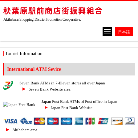
Akihabara Shopping District Promotion Cooperative.
Tourist Information
International ATM Sevice
Seven Bank ATMs in 7-Eleven stores all over Japan
Seven Bank Website area
Japan Post Bank ATMs of Post office in Japan
Japan Post Bank Website
Akihabara area