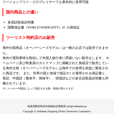
リージョンフリー－どのプレイヤーでも基本的に使用可能
国内商品との違い
多国語取扱説明書
国際保証書（WORLD WARRANTY）41 カ国保証
ツーリスト特約店のみ販売
海外仕様商品（オーバーシーズモデル）は一般のお店では販売できませ
ん。
海外の電気事情を熟知して外国人旅行者に間違いない販売をします。 ホ
ームページ及び秋葉原のガイドマップに掲載された免税店で販売してい
る海外仕様（オーバーシーズモデル）は海外での使用を前提に製造され
た商品です。 また、世界の国と地域で保証※1 が適用される保証書と、
英語、中国語（繁体字、簡体字）、韓国語などの多言語取扱説明書も同
梱されています。
※1 メーカーや製品によって保証される国・地域が変わります。
秋葉原駅前商店街振興組合事務局 info@e-akihabara.jp
Copyright © Akihabara Shopping District Promotion Cooperative.