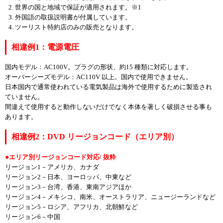
世界の国と地域で保証が適用されます。※1
外国語の取扱説明書が付属しています。
ツーリスト特約店のみの販売となります。
相違例1：電源電圧
国内モデル：AC100V。プラグの形状、約15 種類に対応します。
オーバーシーズモデル：AC110V 以上。国内で使用できません。
日本国内で通常使われている電気製品は海外で使用するために製造され
ていません。
間違えて使用すると動作しないだけでなく本体を著しく破損させる事も
あります。
相違例2：DVD リージョンコード（エリア別）
エリア別リージョンコード対応/ 抜粋
リージョン1－アメリカ、カナダ
リージョン2－日本、ヨーロッパ、中東など
リージョン3－台湾、香港、東南アジアほか
リージョン4－メキシコ、南米、オーストラリア、ニュージーランドなど
リージョン5－ロシア、アフリカ、北朝鮮など
リージョン6－中国