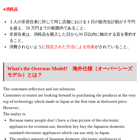
消耗品
１人の非居住者に対して同じ店舗における１日の販売合計額が５千円
を超え、50 万円までの範囲内であること。
非居住者は、消耗品を購入した日から30 日以内に輸出する旨を誓約す
ること。
消費されないように
指定された方法による包装
がされていること。
What's the Overseas Model? 海外仕様（オーバーシーズ
モデル）とは？
The customers reflection and our solutions
Customers or tourist are looking forward to purchasing the products at the very
top of technology which made in Japan at the first time at thelowest price.
However...
The reality is
Because many people don’ t have a clear picture of the electronic
appliances for overseas use, therefore hey buy the Japanese domestic
standard electronic appliances which can use only in Japan.
The product amount of Japanese domestic electronic appliances is